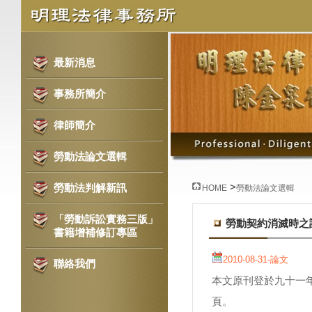
最新消息
事務所簡介
律師簡介
勞動法論文選輯
>
勞動法判解新訊
HOME
勞動法論文選輯
「勞動訴訟實務三版」
勞動契約消滅時之
書籍增補修訂專區
2010-08-31
-論文
聯絡我們
本文原刊登於九十一
頁。